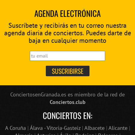
AGENDA ELECTRÓNICA
Suscríbete y recibirás en tu correo nuestra
agenda diaria de conciertos. Puedes darte de
baja en cualquier momento
ConciertosenGranada.es es miembro de la red de
Conciertos.club
CONCIERTOS EN:
A Coruña
|
Álava - Vitoria-Gasteiz
|
Albacete
|
Alicante
|