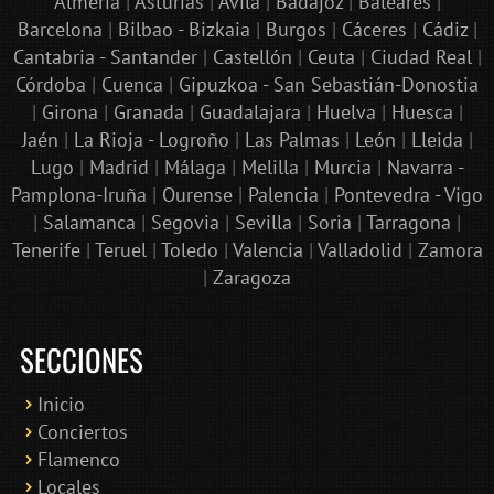
Almería
|
Asturias
|
Ávila
|
Badajoz
|
Baleares
|
Barcelona
|
Bilbao - Bizkaia
|
Burgos
|
Cáceres
|
Cádiz
|
Cantabria - Santander
|
Castellón
|
Ceuta
|
Ciudad Real
|
Córdoba
|
Cuenca
|
Gipuzkoa - San Sebastián-Donostia
|
Girona
|
Granada
|
Guadalajara
|
Huelva
|
Huesca
|
Jaén
|
La Rioja - Logroño
|
Las Palmas
|
León
|
Lleida
|
Lugo
|
Madrid
|
Málaga
|
Melilla
|
Murcia
|
Navarra -
Pamplona-Iruña
|
Ourense
|
Palencia
|
Pontevedra - Vigo
|
Salamanca
|
Segovia
|
Sevilla
|
Soria
|
Tarragona
|
Tenerife
|
Teruel
|
Toledo
|
Valencia
|
Valladolid
|
Zamora
|
Zaragoza
SECCIONES
Inicio
Conciertos
Bololoco · conciertosengranada.es
Flamenco
Online · Te ayudo a encontrar conciertos
Locales