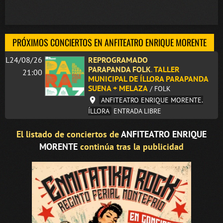
PRÓXIMOS CONCIERTOS EN ANFITEATRO ENRIQUE MORENTE
L24/08/26
REPROGRAMADO
PARAPANDA FOLK
.
TALLER
21:00
MUNICIPAL DE ÍLLORA PARAPANDA
SUENA + MELAZA
/ FOLK
ANFITEATRO ENRIQUE MORENTE.
ÍLLORA
ENTRADA LIBRE
El listado de conciertos de
ANFITEATRO ENRIQUE
MORENTE
continúa tras la publicidad