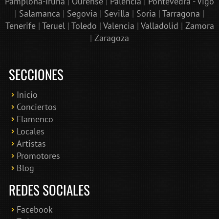
Pamplona-Iruña
|
Ourense
|
Palencia
|
Pontevedra - Vigo
|
Salamanca
|
Segovia
|
Sevilla
|
Soria
|
Tarragona
|
Tenerife
|
Teruel
|
Toledo
|
Valencia
|
Valladolid
|
Zamora
|
Zaragoza
SECCIONES
Inicio
Conciertos
Bololoco · conciertosengranada.es
Flamenco
Online · Te ayudo a encontrar conciertos
Locales
Artistas
Promotores
Blog
REDES SOCIALES
Facebook