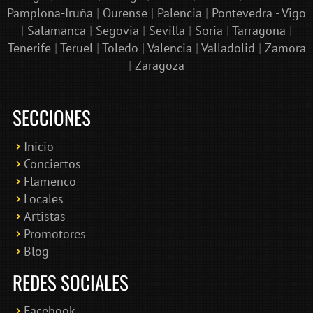
Pamplona-Iruña
|
Ourense
|
Palencia
|
Pontevedra - Vigo
|
Salamanca
|
Segovia
|
Sevilla
|
Soria
|
Tarragona
|
Tenerife
|
Teruel
|
Toledo
|
Valencia
|
Valladolid
|
Zamora
|
Zaragoza
SECCIONES
Inicio
Conciertos
Bololoco · conciertosengranada.es
Flamenco
Online · Te ayudo a encontrar conciertos
Locales
Artistas
Promotores
Blog
REDES SOCIALES
Facebook