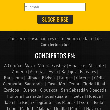
ConciertosenGranada.es es miembro de la red de
Conciertos.club
CONCIERTOS EN:
A Coruña
|
Álava - Vitoria-Gasteiz
|
Albacete
|
Alicante
|
Almería
|
Asturias
|
Ávila
|
Badajoz
|
Baleares
|
Barcelona
|
Bilbao - Bizkaia
|
Burgos
|
Cáceres
|
Cádiz
|
Cantabria - Santander
|
Castellón
|
Ceuta
|
Ciudad Real
|
Córdoba
|
Cuenca
|
Gipuzkoa - San Sebastián-Donostia
|
Girona
|
Granada
|
Guadalajara
|
Huelva
|
Huesca
|
Jaén
|
La Rioja - Logroño
|
Las Palmas
|
León
|
Lleida
|
Lugo
|
Madrid
|
Málaga
|
Melilla
|
Murcia
|
Navarra -