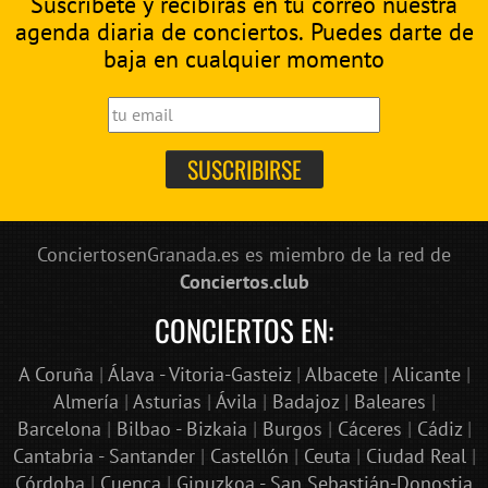
Suscríbete y recibirás en tu correo nuestra
agenda diaria de conciertos. Puedes darte de
baja en cualquier momento
ConciertosenGranada.es es miembro de la red de
Conciertos.club
CONCIERTOS EN:
A Coruña
|
Álava - Vitoria-Gasteiz
|
Albacete
|
Alicante
|
Almería
|
Asturias
|
Ávila
|
Badajoz
|
Baleares
|
Barcelona
|
Bilbao - Bizkaia
|
Burgos
|
Cáceres
|
Cádiz
|
Cantabria - Santander
|
Castellón
|
Ceuta
|
Ciudad Real
|
Córdoba
|
Cuenca
|
Gipuzkoa - San Sebastián-Donostia