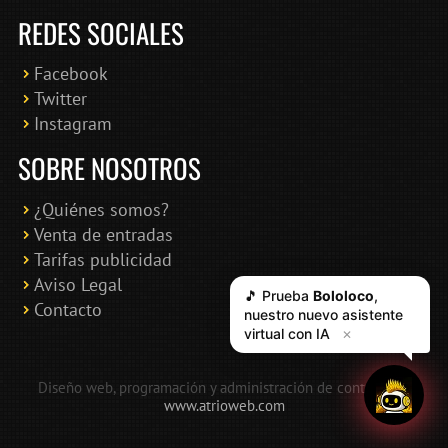
REDES SOCIALES
Facebook
Twitter
Instagram
SOBRE NOSOTROS
¿Quiénes somos?
Venta de entradas
Tarifas publicidad
Aviso Legal
🎵 Prueba
Bololoco
,
Contacto
nuestro nuevo asistente
virtual con IA
✕
Diseño web, programación y administración de contenidos:
www.atrioweb.com