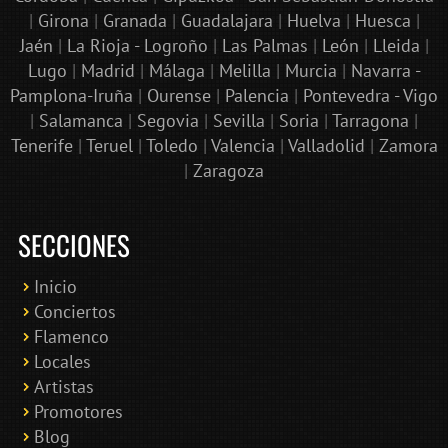
|
Girona
|
Granada
|
Guadalajara
|
Huelva
|
Huesca
|
Jaén
|
La Rioja - Logroño
|
Las Palmas
|
León
|
Lleida
|
Lugo
|
Madrid
|
Málaga
|
Melilla
|
Murcia
|
Navarra -
Pamplona-Iruña
|
Ourense
|
Palencia
|
Pontevedra - Vigo
|
Salamanca
|
Segovia
|
Sevilla
|
Soria
|
Tarragona
|
Tenerife
|
Teruel
|
Toledo
|
Valencia
|
Valladolid
|
Zamora
|
Zaragoza
SECCIONES
Inicio
Conciertos
Bololoco · conciertosengranada.es
Flamenco
Online · Te ayudo a encontrar conciertos
Locales
Artistas
Promotores
Blog