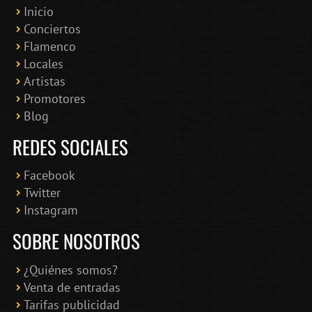
Inicio
Conciertos
Bololoco · conciertosengranada.es
Flamenco
Online · Te ayudo a encontrar conciertos
Locales
Artistas
Promotores
Blog
REDES SOCIALES
Facebook
Twitter
Instagram
SOBRE NOSOTROS
¿Quiénes somos?
Venta de entradas
Tarifas publicidad