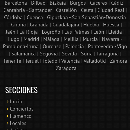
Barcelona
|
Bilbao - Bizkaia
|
Burgos
|
Cáceres
|
Cádiz
|
Cantabria - Santander
|
Castellón
|
Ceuta
|
Ciudad Real
|
Córdoba
|
Cuenca
|
Gipuzkoa - San Sebastián-Donostia
|
Girona
|
Granada
|
Guadalajara
|
Huelva
|
Huesca
|
Jaén
|
La Rioja - Logroño
|
Las Palmas
|
León
|
Lleida
|
Lugo
|
Madrid
|
Málaga
|
Melilla
|
Murcia
|
Navarra -
Pamplona-Iruña
|
Ourense
|
Palencia
|
Pontevedra - Vigo
|
Salamanca
|
Segovia
|
Sevilla
|
Soria
|
Tarragona
|
Tenerife
|
Teruel
|
Toledo
|
Valencia
|
Valladolid
|
Zamora
|
Zaragoza
SECCIONES
Inicio
Conciertos
Bololoco · conciertosengranada.es
Flamenco
Online · Te ayudo a encontrar conciertos
Locales