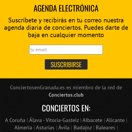
AGENDA ELECTRÓNICA
Suscríbete y recibirás en tu correo nuestra
agenda diaria de conciertos. Puedes darte de
baja en cualquier momento
ConciertosenGranada.es es miembro de la red de
Conciertos.club
CONCIERTOS EN:
A Coruña
|
Álava - Vitoria-Gasteiz
|
Albacete
|
Alicante
|
Almería
|
Asturias
|
Ávila
|
Badajoz
|
Baleares
|