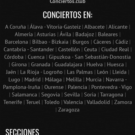
Conciertos.club
CONCIERTOS EN:
A Coruña
|
Álava - Vitoria-Gasteiz
|
Albacete
|
Alicante
|
Almería
|
Asturias
|
Ávila
|
Badajoz
|
Baleares
|
Barcelona
|
Bilbao - Bizkaia
|
Burgos
|
Cáceres
|
Cádiz
|
Cantabria - Santander
|
Castellón
|
Ceuta
|
Ciudad Real
|
Córdoba
|
Cuenca
|
Gipuzkoa - San Sebastián-Donostia
|
Girona
|
Granada
|
Guadalajara
|
Huelva
|
Huesca
|
Jaén
|
La Rioja - Logroño
|
Las Palmas
|
León
|
Lleida
|
Lugo
|
Madrid
|
Málaga
|
Melilla
|
Murcia
|
Navarra -
Pamplona-Iruña
|
Ourense
|
Palencia
|
Pontevedra - Vigo
|
Salamanca
|
Segovia
|
Sevilla
|
Soria
|
Tarragona
|
Tenerife
|
Teruel
|
Toledo
|
Valencia
|
Valladolid
|
Zamora
|
Zaragoza
SECCIONES