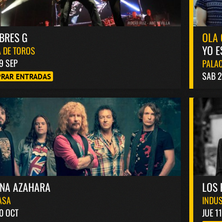
BRES G
OLA 
YO E
 DE TOROS
9 SEP
PALAC
SAB 2
RAR ENTRADAS
INA AZAHARA
LOS 
ASA
INDUS
0 OCT
JUE 1