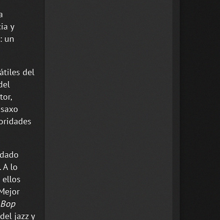
a
ia y
: un
tiles del
del
or,
 saxo
noridades
idado
 A lo
 ellos
Mejor
Bop
del jazz y