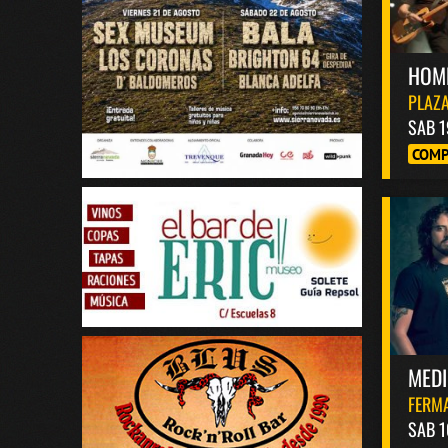
HOM
PLAZA
SAB 1
COMP
MED
FERM
SAB 1