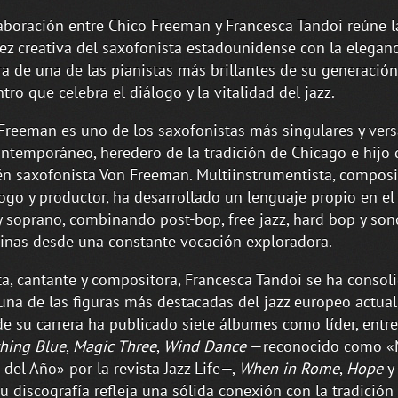
aboración entre Chico Freeman y Francesca Tandoi reúne l
z creativa del saxofonista estadounidense con la eleganc
ra de una de las pianistas más brillantes de su generación
tro que celebra el diálogo y la vitalidad del jazz.
Freeman es uno de los saxofonistas más singulares y versá
ontemporáneo, heredero de la tradición de Chicago e hijo 
n saxofonista Von Freeman. Multiinstrumentista, composit
go y productor, ha desarrollado un lenguaje propio en el
y soprano, combinando post-bop, free jazz, hard bop y so
tinas desde una constante vocación exploradora.
ta, cantante y compositora, Francesca Tandoi se ha consol
na de las figuras más destacadas del jazz europeo actual.
de su carrera ha publicado siete álbumes como líder, entre
hing Blue
,
Magic Three
,
Wind Dance
—reconocido como «
del Año» por la revista Jazz Life—,
When in Rome
,
Hope
y
Su discografía refleja una sólida conexión con la tradición 