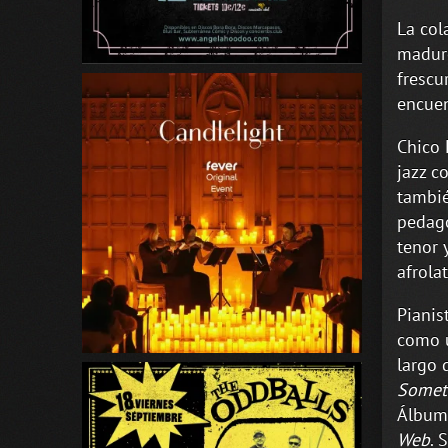
La col
madure
frescu
encuen
Chico 
jazz c
tambié
pedago
tenor 
afrola
Pianis
como u
largo 
Somet
Álbum 
Web
. 