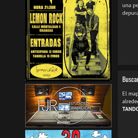
una pe
depura
Buscar
El map
alrede
TANDO