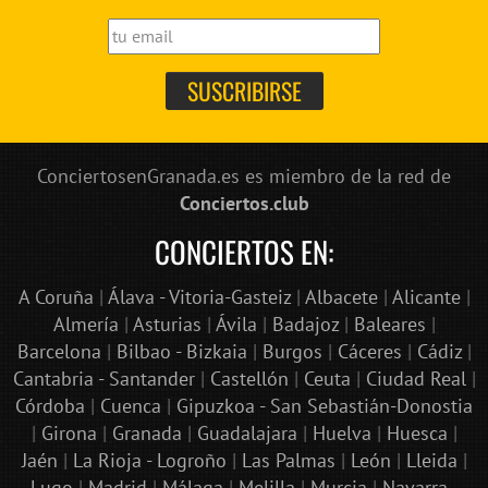
ConciertosenGranada.es es miembro de la red de
Conciertos.club
CONCIERTOS EN:
A Coruña
|
Álava - Vitoria-Gasteiz
|
Albacete
|
Alicante
|
Almería
|
Asturias
|
Ávila
|
Badajoz
|
Baleares
|
Barcelona
|
Bilbao - Bizkaia
|
Burgos
|
Cáceres
|
Cádiz
|
Cantabria - Santander
|
Castellón
|
Ceuta
|
Ciudad Real
|
Córdoba
|
Cuenca
|
Gipuzkoa - San Sebastián-Donostia
|
Girona
|
Granada
|
Guadalajara
|
Huelva
|
Huesca
|
Jaén
|
La Rioja - Logroño
|
Las Palmas
|
León
|
Lleida
|
Lugo
|
Madrid
|
Málaga
|
Melilla
|
Murcia
|
Navarra -