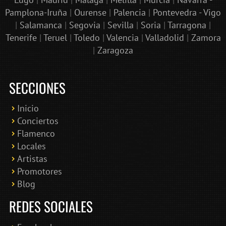
Pamplona-Iruña
|
Ourense
|
Palencia
|
Pontevedra - Vigo
|
Salamanca
|
Segovia
|
Sevilla
|
Soria
|
Tarragona
|
Tenerife
|
Teruel
|
Toledo
|
Valencia
|
Valladolid
|
Zamora
|
Zaragoza
SECCIONES
Inicio
Conciertos
Bololoco · conciertosengranada.es
Flamenco
Online · Te ayudo a encontrar conciertos
Locales
Artistas
Promotores
Blog
REDES SOCIALES