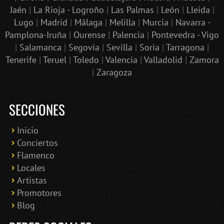
Jaén
|
La Rioja - Logroño
|
Las Palmas
|
León
|
Lleida
|
Lugo
|
Madrid
|
Málaga
|
Melilla
|
Murcia
|
Navarra -
Pamplona-Iruña
|
Ourense
|
Palencia
|
Pontevedra - Vigo
|
Salamanca
|
Segovia
|
Sevilla
|
Soria
|
Tarragona
|
Tenerife
|
Teruel
|
Toledo
|
Valencia
|
Valladolid
|
Zamora
|
Zaragoza
SECCIONES
Inicio
Conciertos
Bololoco · conciertosengranada.es
Flamenco
Online · Te ayudo a encontrar conciertos
Locales
Artistas
Promotores
Blog