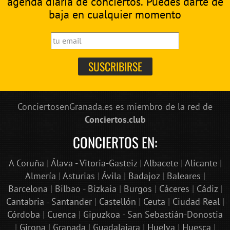
agenda diaria de conciertos. Puedes darte de
baja en cualquier momento
ConciertosenGranada.es es miembro de la red de
Conciertos.club
CONCIERTOS EN:
A Coruña
|
Álava - Vitoria-Gasteiz
|
Albacete
|
Alicante
|
Almería
|
Asturias
|
Ávila
|
Badajoz
|
Baleares
|
Barcelona
|
Bilbao - Bizkaia
|
Burgos
|
Cáceres
|
Cádiz
|
Cantabria - Santander
|
Castellón
|
Ceuta
|
Ciudad Real
|
Córdoba
|
Cuenca
|
Gipuzkoa - San Sebastián-Donostia
|
Girona
|
Granada
|
Guadalajara
|
Huelva
|
Huesca
|