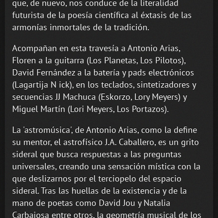
que, de nuevo, nos conduce de la literalidad
futurista de la poesía científica al éxtasis de las
armonías inmortales de la tradición.
Acompañan en esta travesía a Antonio Arias,
Floren a la guitarra (Los Planetas, Los Pilotos),
David Fernández a la batería y pads electrónicos
(Lagartija N ick), en los teclados, sintetizadores y
secuencias JJ Machuca (Eskorzo, Lory Meyers) y
Miguel Martín (Lori Meyers, Los Portazos).
La 'astromúsica', de Antonio Arias, como la define
su mentor, el astrofísico J.A. Caballero, es un grito
sideral que busca respuestas a las preguntas
universales, creando una sensación mística con la
que deslizarnos por el terciopelo del espacio
sideral. Tras las huellas de la existencia y de la
mano de poetas como David Jou y Natalia
Carbajosa entre otros, la geometría musical de los