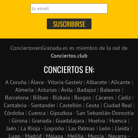
ConciertosenGranada.es es miembro de la red de
Conciertos.club
CONCIERTOS EN:
A Coruña
|
Álava - Vitoria-Gasteiz
|
Albacete
|
Alicante
|
Almería
|
Asturias
|
Ávila
|
Badajoz
|
Baleares
|
Barcelona
|
Bilbao - Bizkaia
|
Burgos
|
Cáceres
|
Cádiz
|
Cantabria - Santander
|
Castellón
|
Ceuta
|
Ciudad Real
|
Córdoba
|
Cuenca
|
Gipuzkoa - San Sebastián-Donostia
|
Girona
|
Granada
|
Guadalajara
|
Huelva
|
Huesca
|
Jaén
|
La Rioja - Logroño
|
Las Palmas
|
León
|
Lleida
|
Lugo
|
Madrid
|
Málaga
|
Melilla
|
Murcia
|
Navarra -