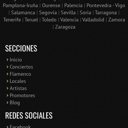
Pamplona-Iruña
|
Ourense
|
Palencia
|
Pontevedra - Vigo
|
Salamanca
|
Segovia
|
Sevilla
|
Soria
|
Tarragona
|
Tenerife
|
Teruel
|
Toledo
|
Valencia
|
Valladolid
|
Zamora
|
Zaragoza
SECCIONES
Inicio
Conciertos
Bololoco · conciertosengranada.es
Flamenco
Online · Te ayudo a encontrar conciertos
Locales
Artistas
Promotores
Blog
REDES SOCIALES
Facebook