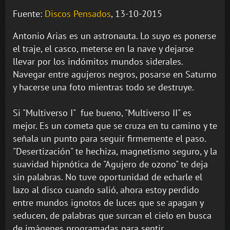
Fuente:
Discos Pensados
, 13-10-2015
Antonio Arias es un astronauta. Lo suyo es ponerse
el traje, el casco, meterse en la nave y dejarse
llevar por los indómitos mundos siderales.
Navegar entre agujeros negros, posarse en Saturno
y hacerse una foto mientras todo se destruye.
Si "Multiverso I" fue bueno, "Multiverso II" es
mejor. Es un cometa que se cruza en tu camino y te
señala un punto para seguir firmemente el paso.
"Desertización" te hechiza, magnetismo seguro, y la
suavidad hipnótica de "Agujero de ozono" te deja
sin palabras. No tuve oportunidad de echarle el
lazo al disco cuando salió, ahora estoy perdido
entre mundos ignotos de luces que se apagan y
seducen, de palabras que surcan el cielo en busca
de imágenes programadas para sentir.