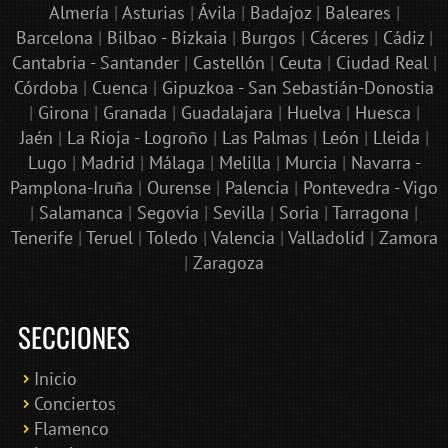
Almería
|
Asturias
|
Ávila
|
Badajoz
|
Baleares
|
Barcelona
|
Bilbao - Bizkaia
|
Burgos
|
Cáceres
|
Cádiz
|
Cantabria - Santander
|
Castellón
|
Ceuta
|
Ciudad Real
|
Córdoba
|
Cuenca
|
Gipuzkoa - San Sebastián-Donostia
|
Girona
|
Granada
|
Guadalajara
|
Huelva
|
Huesca
|
Jaén
|
La Rioja - Logroño
|
Las Palmas
|
León
|
Lleida
|
Lugo
|
Madrid
|
Málaga
|
Melilla
|
Murcia
|
Navarra -
Pamplona-Iruña
|
Ourense
|
Palencia
|
Pontevedra - Vigo
|
Salamanca
|
Segovia
|
Sevilla
|
Soria
|
Tarragona
|
Tenerife
|
Teruel
|
Toledo
|
Valencia
|
Valladolid
|
Zamora
|
Zaragoza
SECCIONES
Inicio
Conciertos
Bololoco · conciertosengranada.es
Flamenco
Online · Te ayudo a encontrar conciertos