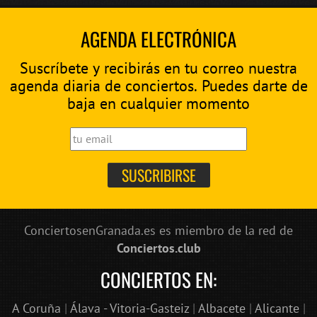
AGENDA ELECTRÓNICA
Suscríbete y recibirás en tu correo nuestra
agenda diaria de conciertos. Puedes darte de
baja en cualquier momento
ConciertosenGranada.es es miembro de la red de
Conciertos.club
CONCIERTOS EN:
A Coruña
|
Álava - Vitoria-Gasteiz
|
Albacete
|
Alicante
|