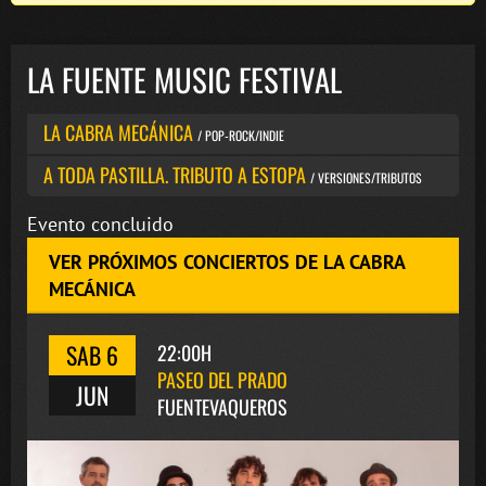
LA FUENTE MUSIC FESTIVAL
LA CABRA MECÁNICA
/ POP-ROCK/INDIE
A TODA PASTILLA. TRIBUTO A ESTOPA
/ VERSIONES/TRIBUTOS
Evento concluido
VER PRÓXIMOS CONCIERTOS DE LA CABRA
MECÁNICA
SAB 6
22:00H
PASEO DEL PRADO
JUN
FUENTEVAQUEROS