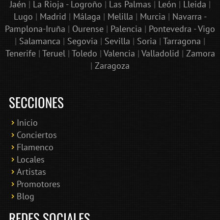
Jaén
|
La Rioja - Logroño
|
Las Palmas
|
León
|
Lleida
|
Lugo
|
Madrid
|
Málaga
|
Melilla
|
Murcia
|
Navarra -
Pamplona-Iruña
|
Ourense
|
Palencia
|
Pontevedra - Vigo
|
Salamanca
|
Segovia
|
Sevilla
|
Soria
|
Tarragona
|
Tenerife
|
Teruel
|
Toledo
|
Valencia
|
Valladolid
|
Zamora
|
Zaragoza
SECCIONES
Inicio
Conciertos
Bololoco · conciertosengranada.es
Flamenco
Online · Te ayudo a encontrar conciertos
Locales
Artistas
Promotores
Blog
REDES SOCIALES