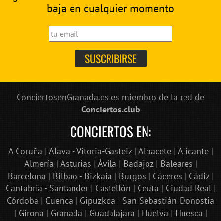
baja en cualquier momento
ConciertosenGranada.es es miembro de la red de
Conciertos.club
CONCIERTOS EN:
A Coruña
|
Álava - Vitoria-Gasteiz
|
Albacete
|
Alicante
|
Almería
|
Asturias
|
Ávila
|
Badajoz
|
Baleares
|
Barcelona
|
Bilbao - Bizkaia
|
Burgos
|
Cáceres
|
Cádiz
|
Cantabria - Santander
|
Castellón
|
Ceuta
|
Ciudad Real
|
Córdoba
|
Cuenca
|
Gipuzkoa - San Sebastián-Donostia
|
Girona
|
Granada
|
Guadalajara
|
Huelva
|
Huesca
|