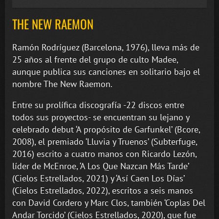
THE NEW RAEMON
Ramón Rodríguez (Barcelona, 1976), lleva más de
25 años al frente del grupo de culto Madee,
aunque publica sus canciones en solitario bajo el
nombre The New Raemon.
Entre su prolífica discografía -22 discos entre
todos sus proyectos- se encuentran su lejano y
celebrado debut ‘A propósito de Garfunkel’ (Bcore,
2008), el premiado ‘Lluvia y Truenos’ (Subterfuge,
2016) escrito a cuatro manos con Ricardo Lezón,
líder de McEnroe, ‘A Los Que Nazcan Más Tarde’
(Cielos Estrellados, 2021) y ‘Así Caen Los Días’
(Cielos Estrellados, 2022), escritos a seis manos
con David Cordero y Marc Clos, también ‘Coplas Del
Andar Torcido’ (Cielos Estrellados, 2020), que fue