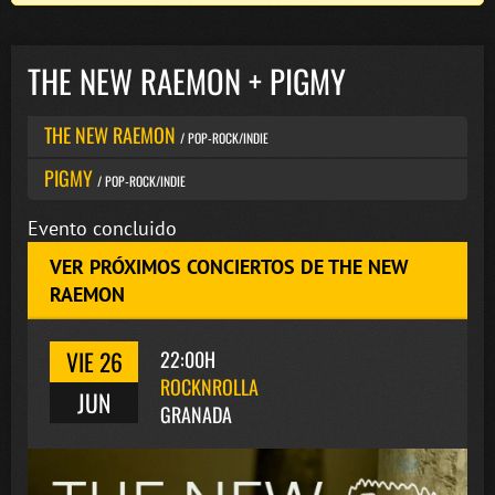
THE NEW RAEMON + PIGMY
THE NEW RAEMON
/ POP-ROCK/INDIE
PIGMY
/ POP-ROCK/INDIE
Evento concluido
VER PRÓXIMOS CONCIERTOS DE THE NEW
RAEMON
VIE 26
22:00H
ROCKNROLLA
JUN
GRANADA