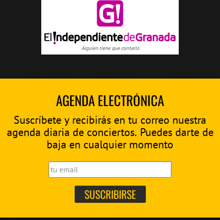
AGENDA ELECTRÓNICA
Suscríbete y recibirás en tu correo nuestra
agenda diaria de conciertos. Puedes darte de
baja en cualquier momento