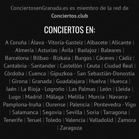
ConciertosenGranada.es es miembro de la red de
Conciertos.club
CONCIERTOS EN:
A Coruña
|
Álava - Vitoria-Gasteiz
|
Albacete
|
Alicante
|
Almería
|
Asturias
|
Ávila
|
Badajoz
|
Baleares
|
Barcelona
|
Bilbao - Bizkaia
|
Burgos
|
Cáceres
|
Cádiz
|
Cantabria - Santander
|
Castellón
|
Ceuta
|
Ciudad Real
|
Córdoba
|
Cuenca
|
Gipuzkoa - San Sebastián-Donostia
|
Girona
|
Granada
|
Guadalajara
|
Huelva
|
Huesca
|
Jaén
|
La Rioja - Logroño
|
Las Palmas
|
León
|
Lleida
|
Lugo
|
Madrid
|
Málaga
|
Melilla
|
Murcia
|
Navarra -
Pamplona-Iruña
|
Ourense
|
Palencia
|
Pontevedra - Vigo
|
Salamanca
|
Segovia
|
Sevilla
|
Soria
|
Tarragona
|
Tenerife
|
Teruel
|
Toledo
|
Valencia
|
Valladolid
|
Zamora
|
Zaragoza