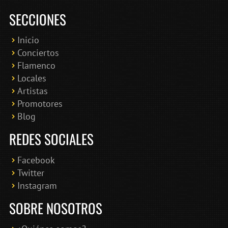
SECCIONES
Inicio
Conciertos
Bololoco · conciertosengranada.es
Flamenco
Online · Te ayudo a encontrar conciertos
Locales
Artistas
Promotores
Blog
REDES SOCIALES
Facebook
Twitter
Instagram
SOBRE NOSOTROS