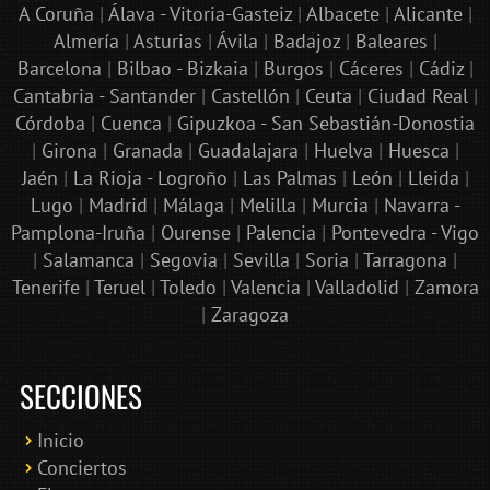
A Coruña
|
Álava - Vitoria-Gasteiz
|
Albacete
|
Alicante
|
Almería
|
Asturias
|
Ávila
|
Badajoz
|
Baleares
|
Barcelona
|
Bilbao - Bizkaia
|
Burgos
|
Cáceres
|
Cádiz
|
Cantabria - Santander
|
Castellón
|
Ceuta
|
Ciudad Real
|
Córdoba
|
Cuenca
|
Gipuzkoa - San Sebastián-Donostia
|
Girona
|
Granada
|
Guadalajara
|
Huelva
|
Huesca
|
Jaén
|
La Rioja - Logroño
|
Las Palmas
|
León
|
Lleida
|
Lugo
|
Madrid
|
Málaga
|
Melilla
|
Murcia
|
Navarra -
Pamplona-Iruña
|
Ourense
|
Palencia
|
Pontevedra - Vigo
|
Salamanca
|
Segovia
|
Sevilla
|
Soria
|
Tarragona
|
Tenerife
|
Teruel
|
Toledo
|
Valencia
|
Valladolid
|
Zamora
|
Zaragoza
SECCIONES
Inicio
Conciertos
Bololoco · conciertosengranada.es