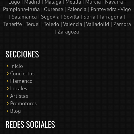
Lugo
|
Madrid
|
Málaga
|
Melilla
|
Murcia
|
Navarra -
Pamplona-Iruña
|
Ourense
|
Palencia
|
Pontevedra - Vigo
|
Salamanca
|
Segovia
|
Sevilla
|
Soria
|
Tarragona
|
Tenerife
|
Teruel
|
Toledo
|
Valencia
|
Valladolid
|
Zamora
|
Zaragoza
SECCIONES
Inicio
Conciertos
Bololoco · conciertosengranada.es
Flamenco
Online · Te ayudo a encontrar conciertos
Locales
Artistas
Promotores
Blog
REDES SOCIALES