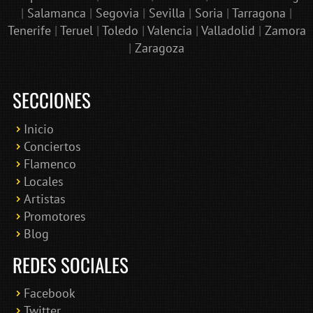
|
Salamanca
|
Segovia
|
Sevilla
|
Soria
|
Tarragona
|
Tenerife
|
Teruel
|
Toledo
|
Valencia
|
Valladolid
|
Zamora
|
Zaragoza
SECCIONES
Inicio
Conciertos
Bololoco · conciertosengranada.es
Flamenco
Online · Te ayudo a encontrar conciertos
Locales
Artistas
Promotores
Blog
REDES SOCIALES
Facebook
Twitter