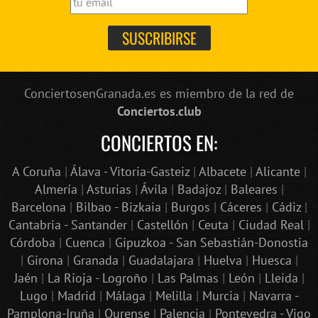
ConciertosenGranada.es es miembro de la red de
Conciertos.club
CONCIERTOS EN:
A Coruña
|
Álava - Vitoria-Gasteiz
|
Albacete
|
Alicante
|
Almería
|
Asturias
|
Ávila
|
Badajoz
|
Baleares
|
Barcelona
|
Bilbao - Bizkaia
|
Burgos
|
Cáceres
|
Cádiz
|
Cantabria - Santander
|
Castellón
|
Ceuta
|
Ciudad Real
|
Córdoba
|
Cuenca
|
Gipuzkoa - San Sebastián-Donostia
|
Girona
|
Granada
|
Guadalajara
|
Huelva
|
Huesca
|
Jaén
|
La Rioja - Logroño
|
Las Palmas
|
León
|
Lleida
|
Lugo
|
Madrid
|
Málaga
|
Melilla
|
Murcia
|
Navarra -
Pamplona-Iruña
|
Ourense
|
Palencia
|
Pontevedra - Vigo