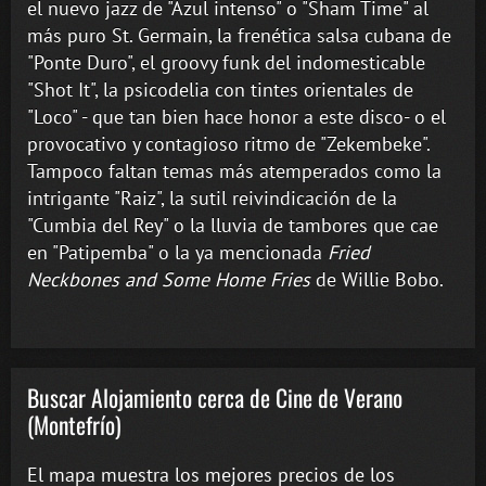
el nuevo jazz de "Azul intenso" o "Sham Time" al
más puro St. Germain, la frenética salsa cubana de
"Ponte Duro", el groovy funk del indomesticable
"Shot It", la psicodelia con tintes orientales de
"Loco" - que tan bien hace honor a este disco- o el
provocativo y contagioso ritmo de "Zekembeke".
Tampoco faltan temas más atemperados como la
intrigante "Raiz", la sutil reivindicación de la
"Cumbia del Rey" o la lluvia de tambores que cae
en "Patipemba" o la ya mencionada
Fried
Neckbones and Some Home Fries
de Willie Bobo.
Buscar Alojamiento cerca de Cine de Verano
(Montefrío)
El mapa muestra los mejores precios de los