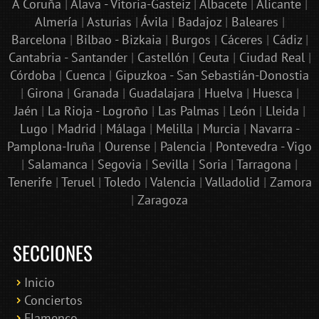
A Coruña
|
Álava - Vitoria-Gasteiz
|
Albacete
|
Alicante
|
Almería
|
Asturias
|
Ávila
|
Badajoz
|
Baleares
|
Barcelona
|
Bilbao - Bizkaia
|
Burgos
|
Cáceres
|
Cádiz
|
Cantabria - Santander
|
Castellón
|
Ceuta
|
Ciudad Real
|
Córdoba
|
Cuenca
|
Gipuzkoa - San Sebastián-Donostia
|
Girona
|
Granada
|
Guadalajara
|
Huelva
|
Huesca
|
Jaén
|
La Rioja - Logroño
|
Las Palmas
|
León
|
Lleida
|
Lugo
|
Madrid
|
Málaga
|
Melilla
|
Murcia
|
Navarra -
Pamplona-Iruña
|
Ourense
|
Palencia
|
Pontevedra - Vigo
|
Salamanca
|
Segovia
|
Sevilla
|
Soria
|
Tarragona
|
Tenerife
|
Teruel
|
Toledo
|
Valencia
|
Valladolid
|
Zamora
|
Zaragoza
SECCIONES
Inicio
Conciertos
Bololoco · conciertosengranada.es
Flamenco
Online · Te ayudo a encontrar conciertos