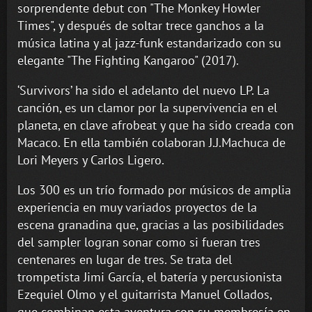
sorprendente debut con "The Monkey Howler
Times", y después de soltar trece ganchos a la
música latina y al jazz-funk estandarizado con su
elegante "The Fighting Kangaroo" (2017).
‘Survivors’ ha sido el adelanto del nuevo LP. La
canción, es un clamor por la supervivencia en el
planeta, en clave afrobeat y que ha sido creada con
Macaco. En ella también colaboran J.J.Machuca de
Lori Meyers y Carlos Ligero.
Los 300 es un trío formado por músicos de amplia
experiencia en muy variados proyectos de la
escena granadina que, gracias a las posibilidades
del sampler logran sonar como si fueran tres
centenares en lugar de tres. Se trata del
trompetista Jimi García, el batería y percusionista
Ezequiel Olmo y el guitarrista Manuel Collados,
que combinan esta aventura con su membresía en