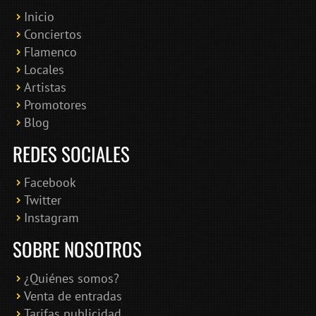
Inicio
Conciertos
Bololoco · conciertosengranada.es
Flamenco
Online · Te ayudo a encontrar conciertos
Locales
Artistas
Promotores
Blog
REDES SOCIALES
Facebook
Twitter
Instagram
SOBRE NOSOTROS
¿Quiénes somos?
Venta de entradas
Tarifas publicidad