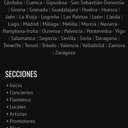
Córdoba
|
Cuenca
|
Gipuzkoa - San Sebastián-Donostia
|
Girona
|
Granada
|
Guadalajara
|
Huelva
|
Huesca
|
Jaén
|
La Rioja - Logroño
|
Las Palmas
|
León
|
Lleida
|
Lugo
|
Madrid
|
Málaga
|
Melilla
|
Murcia
|
Navarra -
Pamplona-Iruña
|
Ourense
|
Palencia
|
Pontevedra - Vigo
|
Salamanca
|
Segovia
|
Sevilla
|
Soria
|
Tarragona
|
Tenerife
|
Teruel
|
Toledo
|
Valencia
|
Valladolid
|
Zamora
|
Zaragoza
SECCIONES
Inicio
Conciertos
Bololoco · conciertosengranada.es
Flamenco
Online · Te ayudo a encontrar conciertos
Locales
Artistas
Promotores