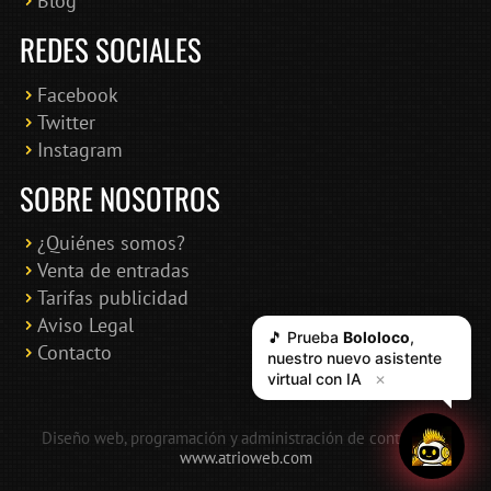
Blog
REDES SOCIALES
Facebook
Twitter
Instagram
SOBRE NOSOTROS
¿Quiénes somos?
Venta de entradas
Tarifas publicidad
Aviso Legal
🎵 Prueba
Bololoco
,
Contacto
nuestro nuevo asistente
virtual con IA
✕
Diseño web, programación y administración de contenidos:
www.atrioweb.com