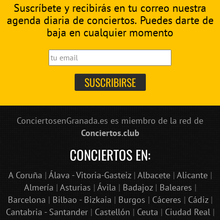
Suscríbete y recibirás en tu correo nuestra
agenda diaria de conciertos. Puedes darte de
baja en cualquier momento
ConciertosenGranada.es es miembro de la red de
Conciertos.club
CONCIERTOS EN:
A Coruña
|
Álava - Vitoria-Gasteiz
|
Albacete
|
Alicante
|
Almería
|
Asturias
|
Ávila
|
Badajoz
|
Baleares
|
Barcelona
|
Bilbao - Bizkaia
|
Burgos
|
Cáceres
|
Cádiz
|
Cantabria - Santander
|
Castellón
|
Ceuta
|
Ciudad Real
|