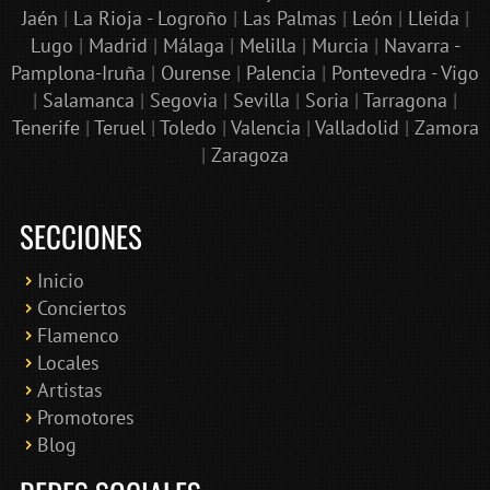
Jaén
|
La Rioja - Logroño
|
Las Palmas
|
León
|
Lleida
|
Lugo
|
Madrid
|
Málaga
|
Melilla
|
Murcia
|
Navarra -
Pamplona-Iruña
|
Ourense
|
Palencia
|
Pontevedra - Vigo
|
Salamanca
|
Segovia
|
Sevilla
|
Soria
|
Tarragona
|
Tenerife
|
Teruel
|
Toledo
|
Valencia
|
Valladolid
|
Zamora
|
Zaragoza
SECCIONES
Inicio
Conciertos
Bololoco · conciertosengranada.es
Flamenco
Online · Te ayudo a encontrar conciertos
Locales
Artistas
Promotores
Blog