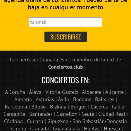
baja en cualquier momento
ConciertosenGranada.es es miembro de la red de
Conciertos.club
CONCIERTOS EN:
A Coruña
|
Álava - Vitoria-Gasteiz
|
Albacete
|
Alicante
|
Almería
|
Asturias
|
Ávila
|
Badajoz
|
Baleares
|
Barcelona
|
Bilbao - Bizkaia
|
Burgos
|
Cáceres
|
Cádiz
|
Cantabria - Santander
|
Castellón
|
Ceuta
|
Ciudad Real
|
Córdoba
|
Cuenca
|
Gipuzkoa - San Sebastián-Donostia
|
Girona
|
Granada
|
Guadalajara
|
Huelva
|
Huesca
|