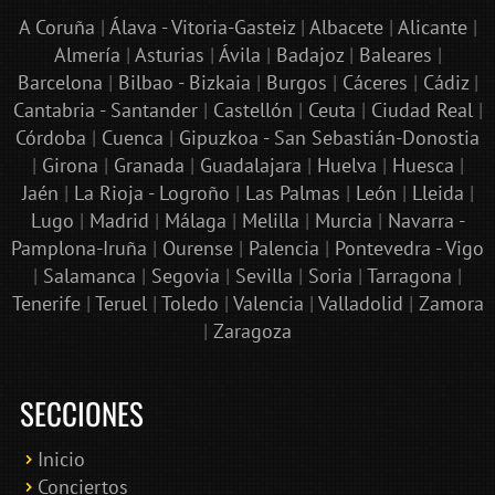
A Coruña
|
Álava - Vitoria-Gasteiz
|
Albacete
|
Alicante
|
Almería
|
Asturias
|
Ávila
|
Badajoz
|
Baleares
|
Barcelona
|
Bilbao - Bizkaia
|
Burgos
|
Cáceres
|
Cádiz
|
Cantabria - Santander
|
Castellón
|
Ceuta
|
Ciudad Real
|
Córdoba
|
Cuenca
|
Gipuzkoa - San Sebastián-Donostia
|
Girona
|
Granada
|
Guadalajara
|
Huelva
|
Huesca
|
Jaén
|
La Rioja - Logroño
|
Las Palmas
|
León
|
Lleida
|
Lugo
|
Madrid
|
Málaga
|
Melilla
|
Murcia
|
Navarra -
Pamplona-Iruña
|
Ourense
|
Palencia
|
Pontevedra - Vigo
|
Salamanca
|
Segovia
|
Sevilla
|
Soria
|
Tarragona
|
Tenerife
|
Teruel
|
Toledo
|
Valencia
|
Valladolid
|
Zamora
|
Zaragoza
SECCIONES
Inicio
Conciertos
Bololoco · conciertosengranada.es