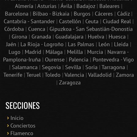
Almería
|
Asturias
|
Ávila
|
Badajoz
|
Baleares
|
Barcelona
|
Bilbao - Bizkaia
|
Burgos
|
Cáceres
|
Cádiz
|
Cantabria - Santander
|
Castellón
|
Ceuta
|
Ciudad Real
|
Córdoba
|
Cuenca
|
Gipuzkoa - San Sebastián-Donostia
|
Girona
|
Granada
|
Guadalajara
|
Huelva
|
Huesca
|
Jaén
|
La Rioja - Logroño
|
Las Palmas
|
León
|
Lleida
|
Lugo
|
Madrid
|
Málaga
|
Melilla
|
Murcia
|
Navarra -
Pamplona-Iruña
|
Ourense
|
Palencia
|
Pontevedra - Vigo
|
Salamanca
|
Segovia
|
Sevilla
|
Soria
|
Tarragona
|
Tenerife
|
Teruel
|
Toledo
|
Valencia
|
Valladolid
|
Zamora
|
Zaragoza
SECCIONES
Inicio
Conciertos
Bololoco · conciertosengranada.es
Flamenco
Online · Te ayudo a encontrar conciertos