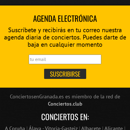
AGENDA ELECTRÓNICA
Suscríbete y recibirás en tu correo nuestra
agenda diaria de conciertos. Puedes darte de
baja en cualquier momento
ConciertosenGranada.es es miembro de la red de
Conciertos.club
CONCIERTOS EN:
A Coruña
|
Álava - Vitoria-Gasteiz
|
Albacete
|
Alicante
|