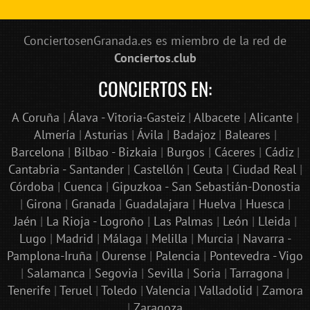
ConciertosenGranada.es es miembro de la red de
Conciertos.club
CONCIERTOS EN:
A Coruña
|
Álava - Vitoria-Gasteiz
|
Albacete
|
Alicante
|
Almería
|
Asturias
|
Ávila
|
Badajoz
|
Baleares
|
Barcelona
|
Bilbao - Bizkaia
|
Burgos
|
Cáceres
|
Cádiz
|
Cantabria - Santander
|
Castellón
|
Ceuta
|
Ciudad Real
|
Córdoba
|
Cuenca
|
Gipuzkoa - San Sebastián-Donostia
|
Girona
|
Granada
|
Guadalajara
|
Huelva
|
Huesca
|
Jaén
|
La Rioja - Logroño
|
Las Palmas
|
León
|
Lleida
|
Lugo
|
Madrid
|
Málaga
|
Melilla
|
Murcia
|
Navarra -
Pamplona-Iruña
|
Ourense
|
Palencia
|
Pontevedra - Vigo
|
Salamanca
|
Segovia
|
Sevilla
|
Soria
|
Tarragona
|
Tenerife
|
Teruel
|
Toledo
|
Valencia
|
Valladolid
|
Zamora
|
Zaragoza