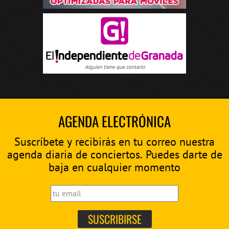
AGENDA ELECTRÓNICA
Suscríbete y recibirás en tu correo nuestra
agenda diaria de conciertos. Puedes darte de
baja en cualquier momento