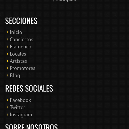
SECCIONES
Inicio
Conciertos
Bololoco · conciertosengranada.es
Flamenco
Online · Te ayudo a encontrar conciertos
Locales
Artistas
Promotores
Blog
REDES SOCIALES
Facebook
Twitter
Instagram
SOBRE NOSOTROS