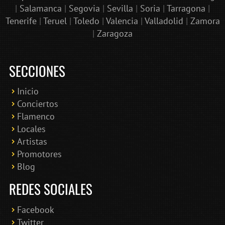
|
Salamanca
|
Segovia
|
Sevilla
|
Soria
|
Tarragona
|
Tenerife
|
Teruel
|
Toledo
|
Valencia
|
Valladolid
|
Zamora
|
Zaragoza
SECCIONES
Inicio
Conciertos
Bololoco · conciertosengranada.es
Flamenco
Online · Te ayudo a encontrar conciertos
Locales
Artistas
Promotores
Blog
REDES SOCIALES
Facebook
Twitter