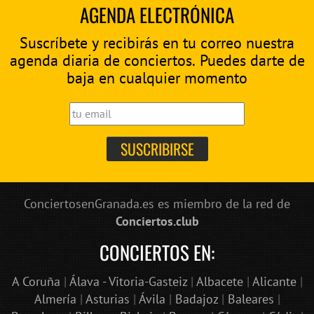
AGENDA ELECTRÓNICA
Suscríbete y recibirás en tu correo nuestra
agenda diaria de conciertos. Puedes darte de
baja en cualquier momento
ConciertosenGranada.es es miembro de la red de
Conciertos.club
CONCIERTOS EN:
A Coruña
|
Álava - Vitoria-Gasteiz
|
Albacete
|
Alicante
|
Almería
|
Asturias
|
Ávila
|
Badajoz
|
Baleares
|