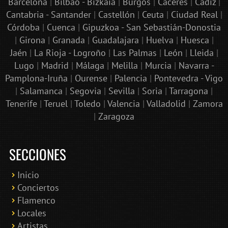
Barcelona
|
Bilbao - Bizkaia
|
Burgos
|
Cáceres
|
Cádiz
|
Cantabria - Santander
|
Castellón
|
Ceuta
|
Ciudad Real
|
Córdoba
|
Cuenca
|
Gipuzkoa - San Sebastián-Donostia
|
Girona
|
Granada
|
Guadalajara
|
Huelva
|
Huesca
|
Jaén
|
La Rioja - Logroño
|
Las Palmas
|
León
|
Lleida
|
Lugo
|
Madrid
|
Málaga
|
Melilla
|
Murcia
|
Navarra -
Pamplona-Iruña
|
Ourense
|
Palencia
|
Pontevedra - Vigo
|
Salamanca
|
Segovia
|
Sevilla
|
Soria
|
Tarragona
|
Tenerife
|
Teruel
|
Toledo
|
Valencia
|
Valladolid
|
Zamora
|
Zaragoza
SECCIONES
Inicio
Conciertos
Bololoco · conciertosengranada.es
Flamenco
Online · Te ayudo a encontrar conciertos
Locales
Artistas