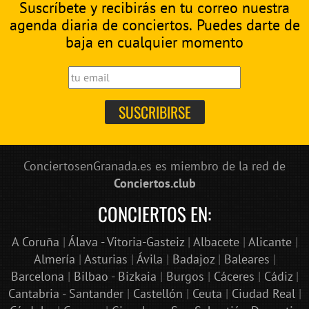
Suscríbete y recibirás en tu correo nuestra
agenda diaria de conciertos. Puedes darte de
baja en cualquier momento
ConciertosenGranada.es es miembro de la red de
Conciertos.club
CONCIERTOS EN:
A Coruña
|
Álava - Vitoria-Gasteiz
|
Albacete
|
Alicante
|
Almería
|
Asturias
|
Ávila
|
Badajoz
|
Baleares
|
Barcelona
|
Bilbao - Bizkaia
|
Burgos
|
Cáceres
|
Cádiz
|
Cantabria - Santander
|
Castellón
|
Ceuta
|
Ciudad Real
|