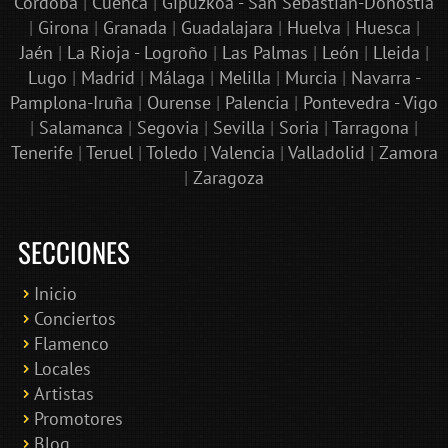
Córdoba
|
Cuenca
|
Gipuzkoa - San Sebastián-Donostia
|
Girona
|
Granada
|
Guadalajara
|
Huelva
|
Huesca
|
Jaén
|
La Rioja - Logroño
|
Las Palmas
|
León
|
Lleida
|
Lugo
|
Madrid
|
Málaga
|
Melilla
|
Murcia
|
Navarra -
Pamplona-Iruña
|
Ourense
|
Palencia
|
Pontevedra - Vigo
|
Salamanca
|
Segovia
|
Sevilla
|
Soria
|
Tarragona
|
Tenerife
|
Teruel
|
Toledo
|
Valencia
|
Valladolid
|
Zamora
|
Zaragoza
SECCIONES
Inicio
Conciertos
Bololoco · conciertosengranada.es
Flamenco
Online · Te ayudo a encontrar conciertos
Locales
Artistas
Promotores
Blog