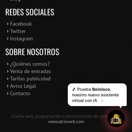
REDES SOCIALES
Facebook
Twitter
Instagram
SOBRE NOSOTROS
¿Quiénes somos?
Venta de entradas
Tarifas publicidad
Aviso Legal
🎵 Prueba
Bololoco
,
Contacto
nuestro nuevo asistente
virtual con IA
✕
Diseño web, programación y administración de contenidos:
www.atrioweb.com