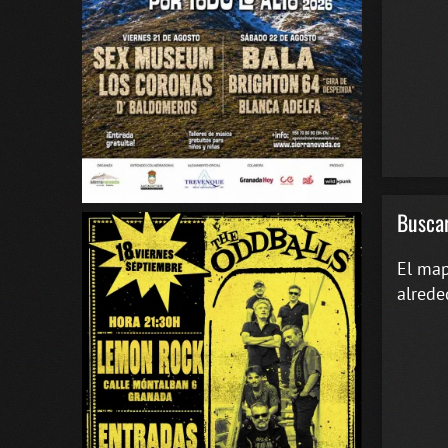
Buscar
El map
alrede