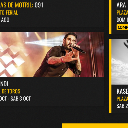
TAS DE MOTRIL:
091
ARA 
TO FERIAL
PLAZA
4 AGO
DOM 
COMP
NDI
KASE
 DE TOROS
 OCT - SAB 3 OCT
PLAZA
SAB 2