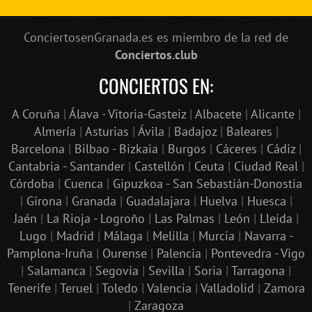
ConciertosenGranada.es es miembro de la red de
Conciertos.club
CONCIERTOS EN:
A Coruña
|
Álava - Vitoria-Gasteiz
|
Albacete
|
Alicante
|
Almería
|
Asturias
|
Ávila
|
Badajoz
|
Baleares
|
Barcelona
|
Bilbao - Bizkaia
|
Burgos
|
Cáceres
|
Cádiz
|
Cantabria - Santander
|
Castellón
|
Ceuta
|
Ciudad Real
|
Córdoba
|
Cuenca
|
Gipuzkoa - San Sebastián-Donostia
|
Girona
|
Granada
|
Guadalajara
|
Huelva
|
Huesca
|
Jaén
|
La Rioja - Logroño
|
Las Palmas
|
León
|
Lleida
|
Lugo
|
Madrid
|
Málaga
|
Melilla
|
Murcia
|
Navarra -
Pamplona-Iruña
|
Ourense
|
Palencia
|
Pontevedra - Vigo
|
Salamanca
|
Segovia
|
Sevilla
|
Soria
|
Tarragona
|
Tenerife
|
Teruel
|
Toledo
|
Valencia
|
Valladolid
|
Zamora
|
Zaragoza