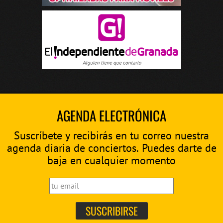
AGENDA ELECTRÓNICA
Suscríbete y recibirás en tu correo nuestra
agenda diaria de conciertos. Puedes darte de
baja en cualquier momento