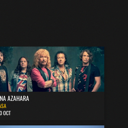
INA AZAHARA
ASA
0 OCT