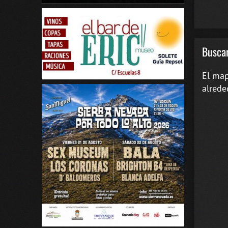
Buscar
El map
alrede