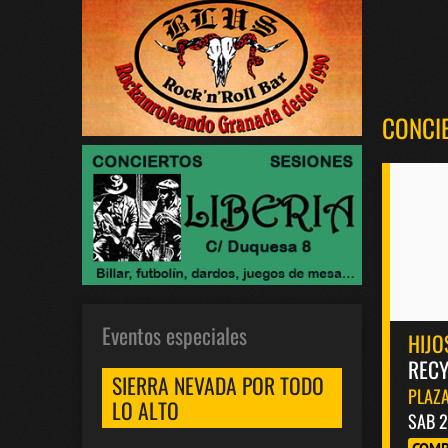
CONCI
Eventos especiales
HIJO
RECY
SIERRA NEVADA POR TODO
PLAZA
LO ALTO
SAB 2