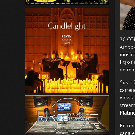
20 CON
Ambos 
musica
España
de rep
Sus nú
carrer
views 
stream
Platin
En red
canale