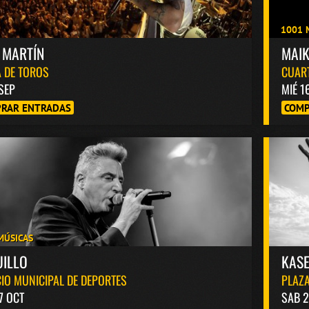
1001 
 MARTÍN
MAI
 DE TOROS
CUAR
 SEP
MIÉ 1
RAR ENTRADAS
COMP
MÚSICAS
UILLO
KASE
IO MUNICIPAL DE DEPORTES
PLAZA
7 OCT
SAB 2