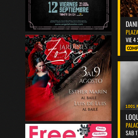
DANI
PLAZA
VIE 4
COMP
1001 
LOQ
PALAC
SAB 1