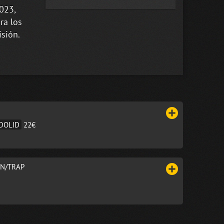
023,
ra los
sión.
DOLID
22€
N/TRAP