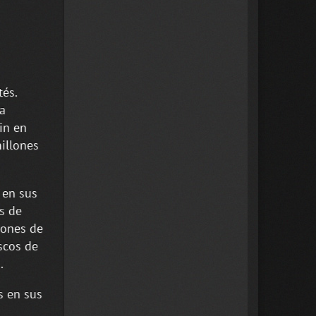
és.
a
in en
illones
 en sus
s de
lones de
scos de
.
s en sus