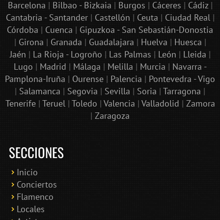
Barcelona
|
Bilbao - Bizkaia
|
Burgos
|
Cáceres
|
Cádiz
|
Cantabria - Santander
|
Castellón
|
Ceuta
|
Ciudad Real
|
Córdoba
|
Cuenca
|
Gipuzkoa - San Sebastián-Donostia
|
Girona
|
Granada
|
Guadalajara
|
Huelva
|
Huesca
|
Jaén
|
La Rioja - Logroño
|
Las Palmas
|
León
|
Lleida
|
Lugo
|
Madrid
|
Málaga
|
Melilla
|
Murcia
|
Navarra -
Pamplona-Iruña
|
Ourense
|
Palencia
|
Pontevedra - Vigo
|
Salamanca
|
Segovia
|
Sevilla
|
Soria
|
Tarragona
|
Tenerife
|
Teruel
|
Toledo
|
Valencia
|
Valladolid
|
Zamora
|
Zaragoza
SECCIONES
Inicio
Conciertos
Bololoco · conciertosengranada.es
Flamenco
Online · Te ayudo a encontrar conciertos
Locales