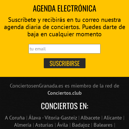
AGENDA ELECTRÓNICA
Suscríbete y recibirás en tu correo nuestra
agenda diaria de conciertos. Puedes darte de
baja en cualquier momento
ConciertosenGranada.es es miembro de la red de
Conciertos.club
CONCIERTOS EN:
A Coruña
|
Álava - Vitoria-Gasteiz
|
Albacete
|
Alicante
|
Almería
|
Asturias
|
Ávila
|
Badajoz
|
Baleares
|