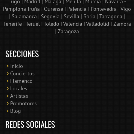
Lugo
|
Madrid
|
Málaga
|
Melilla
|
Murcia
|
Navarra -
Pamplona-Iruña
|
Ourense
|
Palencia
|
Pontevedra - Vigo
|
Salamanca
|
Segovia
|
Sevilla
|
Soria
|
Tarragona
|
Tenerife
|
Teruel
|
Toledo
|
Valencia
|
Valladolid
|
Zamora
|
Zaragoza
SECCIONES
Inicio
Conciertos
Bololoco · conciertosengranada.es
Flamenco
Online · Te ayudo a encontrar conciertos
Locales
Artistas
Promotores
Blog
REDES SOCIALES