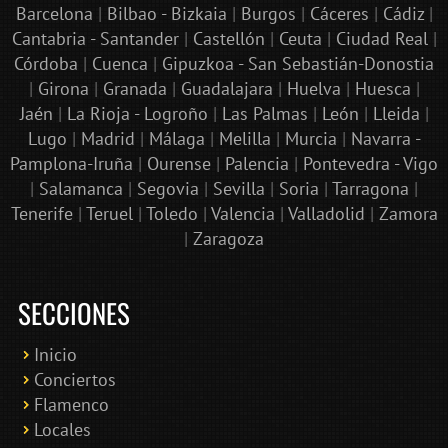
Barcelona
|
Bilbao - Bizkaia
|
Burgos
|
Cáceres
|
Cádiz
|
Cantabria - Santander
|
Castellón
|
Ceuta
|
Ciudad Real
|
Córdoba
|
Cuenca
|
Gipuzkoa - San Sebastián-Donostia
|
Girona
|
Granada
|
Guadalajara
|
Huelva
|
Huesca
|
Jaén
|
La Rioja - Logroño
|
Las Palmas
|
León
|
Lleida
|
Lugo
|
Madrid
|
Málaga
|
Melilla
|
Murcia
|
Navarra -
Pamplona-Iruña
|
Ourense
|
Palencia
|
Pontevedra - Vigo
|
Salamanca
|
Segovia
|
Sevilla
|
Soria
|
Tarragona
|
Tenerife
|
Teruel
|
Toledo
|
Valencia
|
Valladolid
|
Zamora
|
Zaragoza
SECCIONES
Inicio
Conciertos
Bololoco · conciertosengranada.es
Flamenco
Online · Te ayudo a encontrar conciertos
Locales