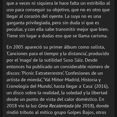
que a veces ni siquiera le hace falta un estribillo al
uso para conseguir su objetivo, que no es otro que
llegar al corazón del oyente. La suya no es una
garganta privilegiada, pero sin duda sí que es
peculiar, y con ella sabe transmitir mejor que bien.
Tiene sin lugar a dudas eso que se llama carisma.
En 2005 apareció su primer álbum como solista,
‘Canciones para el tiempo y la distancia’, producido
por el ‘mago’ de la sutilidad Suso Sáiz. Desde
entonces ha publicado un considerable número de
discos: ‘Picnic Extraterrestre’, ‘Confesiones de un
artista de mierda’, ‘Val Miñor-Madrid, Historia y
Cronología del Mundo’, hasta llegar a 'Casa' (2016),
un disco sobre la realidad, la soledad y la libertad
desde un punto de vista del calor doméstico. En
2018 vio la luz
Cena Recalentada
(de 2018), donde
rindió tributo al mítico grupo Golpes Bajos, otros