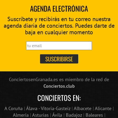
AGENDA ELECTRÓNICA
Suscríbete y recibirás en tu correo nuestra
agenda diaria de conciertos. Puedes darte de
baja en cualquier momento
ConciertosenGranada.es es miembro de la red de
Conciertos.club
CONCIERTOS EN:
A Coruña
|
Álava - Vitoria-Gasteiz
|
Albacete
|
Alicante
|
Almería
|
Asturias
|
Ávila
|
Badajoz
|
Baleares
|