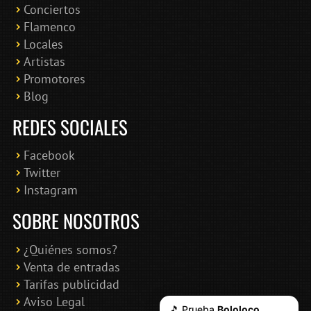
Conciertos
Bololoco · conciertosengranada.es
Flamenco
Online · Te ayudo a encontrar conciertos
Locales
Artistas
Promotores
Blog
REDES SOCIALES
Facebook
Twitter
Instagram
SOBRE NOSOTROS
¿Quiénes somos?
Venta de entradas
Tarifas publicidad
Aviso Legal
🎵 Prueba
Bololoco
,