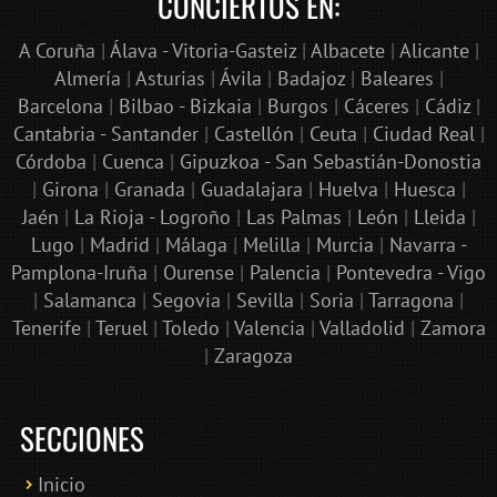
CONCIERTOS EN:
A Coruña
|
Álava - Vitoria-Gasteiz
|
Albacete
|
Alicante
|
Almería
|
Asturias
|
Ávila
|
Badajoz
|
Baleares
|
Barcelona
|
Bilbao - Bizkaia
|
Burgos
|
Cáceres
|
Cádiz
|
Cantabria - Santander
|
Castellón
|
Ceuta
|
Ciudad Real
|
Córdoba
|
Cuenca
|
Gipuzkoa - San Sebastián-Donostia
|
Girona
|
Granada
|
Guadalajara
|
Huelva
|
Huesca
|
Jaén
|
La Rioja - Logroño
|
Las Palmas
|
León
|
Lleida
|
Lugo
|
Madrid
|
Málaga
|
Melilla
|
Murcia
|
Navarra -
Pamplona-Iruña
|
Ourense
|
Palencia
|
Pontevedra - Vigo
|
Salamanca
|
Segovia
|
Sevilla
|
Soria
|
Tarragona
|
Tenerife
|
Teruel
|
Toledo
|
Valencia
|
Valladolid
|
Zamora
|
Zaragoza
SECCIONES
Inicio