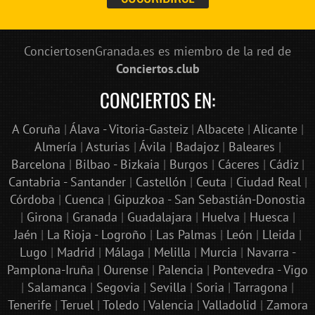
ConciertosenGranada.es es miembro de la red de
Conciertos.club
CONCIERTOS EN:
A Coruña
|
Álava - Vitoria-Gasteiz
|
Albacete
|
Alicante
|
Almería
|
Asturias
|
Ávila
|
Badajoz
|
Baleares
|
Barcelona
|
Bilbao - Bizkaia
|
Burgos
|
Cáceres
|
Cádiz
|
Cantabria - Santander
|
Castellón
|
Ceuta
|
Ciudad Real
|
Córdoba
|
Cuenca
|
Gipuzkoa - San Sebastián-Donostia
|
Girona
|
Granada
|
Guadalajara
|
Huelva
|
Huesca
|
Jaén
|
La Rioja - Logroño
|
Las Palmas
|
León
|
Lleida
|
Lugo
|
Madrid
|
Málaga
|
Melilla
|
Murcia
|
Navarra -
Pamplona-Iruña
|
Ourense
|
Palencia
|
Pontevedra - Vigo
|
Salamanca
|
Segovia
|
Sevilla
|
Soria
|
Tarragona
|
Tenerife
|
Teruel
|
Toledo
|
Valencia
|
Valladolid
|
Zamora