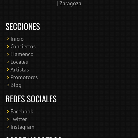
|
Zaragoza
SECCIONES
Inicio
Conciertos
Bololoco · conciertosengranada.es
Flamenco
Online · Te ayudo a encontrar conciertos
Locales
Artistas
Promotores
Blog
REDES SOCIALES
Facebook
Twitter
Instagram