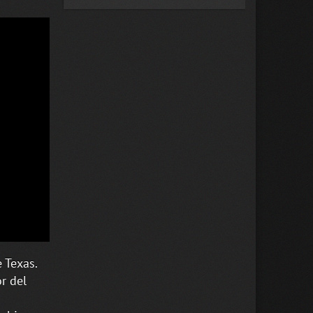
 Texas.
r del