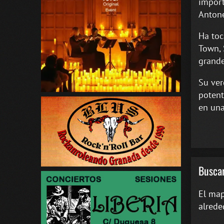
import
Antone
Ha toc
Town, 
grande
Su ver
potent
en una
Buscar
El map
alrede