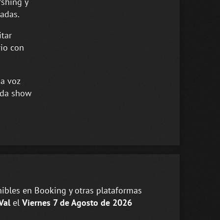
rshing y
tadas.
tar
rio con
na voz
ada show
ibles en Booking y otras plataformas
 Val
el
Viernes 7 de Agosto de 2026