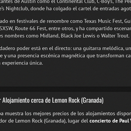
antes de Austin como el Continental Club, C-Boy’s, The Pe
’s Nightclub, donde ha colgado el cartel de entradas ago
ado en festivales de renombre como Texas Music Fest, Gui
SXSW, Route 66 Fest, entre otros, y ha compartido escena
s nombres como Midland, Black Joe Lewis o Walter Trout.
dadero poder está en el directo: una guitarra melódica, u
e y una presencia escénica magnética que transforman c
 experiencia única.
 Alojamiento cerca de Lemon Rock (Granada)
a muestra los mejores precios de los alojamientos dispon
dor de Lemon Rock (Granada), lugar del
concierto de Paul