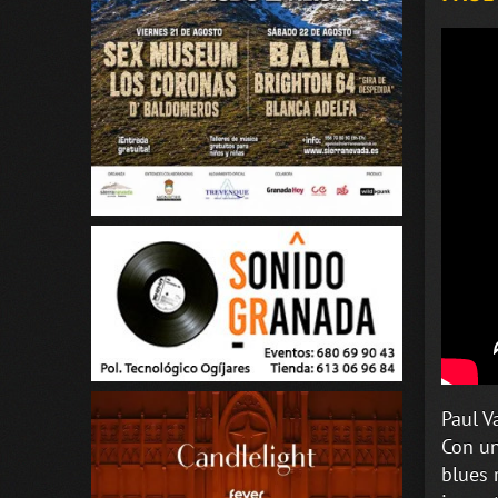
Paul V
Con un
blues 