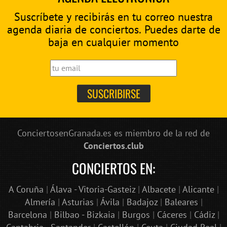
Suscríbete y recibirás en tu correo nuestra
agenda diaria de conciertos. Puedes darte de
baja en cualquier momento
ConciertosenGranada.es es miembro de la red de
Conciertos.club
CONCIERTOS EN:
A Coruña
|
Álava - Vitoria-Gasteiz
|
Albacete
|
Alicante
|
Almería
|
Asturias
|
Ávila
|
Badajoz
|
Baleares
|
Barcelona
|
Bilbao - Bizkaia
|
Burgos
|
Cáceres
|
Cádiz
|