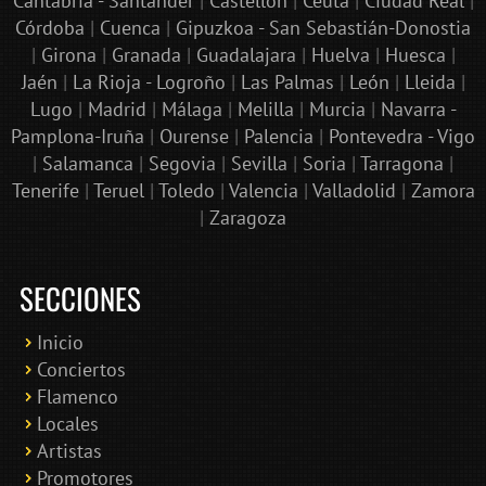
Cantabria - Santander
|
Castellón
|
Ceuta
|
Ciudad Real
|
Córdoba
|
Cuenca
|
Gipuzkoa - San Sebastián-Donostia
|
Girona
|
Granada
|
Guadalajara
|
Huelva
|
Huesca
|
Jaén
|
La Rioja - Logroño
|
Las Palmas
|
León
|
Lleida
|
Lugo
|
Madrid
|
Málaga
|
Melilla
|
Murcia
|
Navarra -
Pamplona-Iruña
|
Ourense
|
Palencia
|
Pontevedra - Vigo
|
Salamanca
|
Segovia
|
Sevilla
|
Soria
|
Tarragona
|
Tenerife
|
Teruel
|
Toledo
|
Valencia
|
Valladolid
|
Zamora
|
Zaragoza
SECCIONES
Inicio
Conciertos
Bololoco · conciertosengranada.es
Flamenco
Online · Te ayudo a encontrar conciertos
Locales
Artistas
Promotores