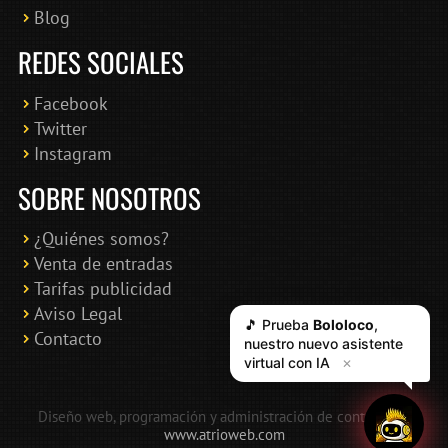
Blog
REDES SOCIALES
Facebook
Twitter
Instagram
SOBRE NOSOTROS
¿Quiénes somos?
Venta de entradas
Tarifas publicidad
Aviso Legal
🎵 Prueba
Bololoco
,
Contacto
nuestro nuevo asistente
virtual con IA
✕
Diseño web, programación y administración de contenidos:
www.atrioweb.com