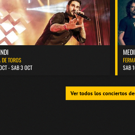
NDI
MED
 DE TOROS
FERM
 OCT - SAB 3 OCT
SAB 1
Ver todos los conciertos d