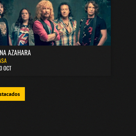
INA AZAHARA
ASA
0 OCT
estacados