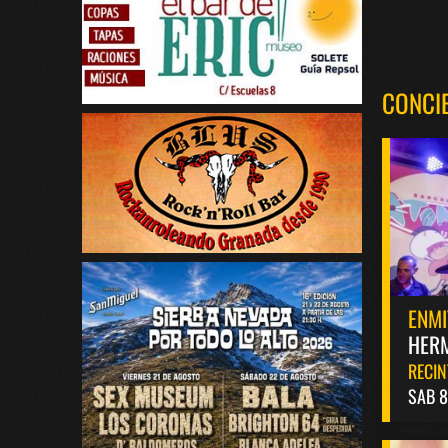
CONCI
ENMI
HERM
RECIN
SAB 