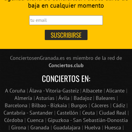
baja en cualquier momento
ConciertosenGranada.es es miembro de la red de
Conciertos.club
CONCIERTOS EN:
A Coruña
|
Álava - Vitoria-Gasteiz
|
Albacete
|
Alicante
|
Almería
|
Asturias
|
Ávila
|
Badajoz
|
Baleares
|
Barcelona
|
Bilbao - Bizkaia
|
Burgos
|
Cáceres
|
Cádiz
|
Cantabria - Santander
|
Castellón
|
Ceuta
|
Ciudad Real
|
Córdoba
|
Cuenca
|
Gipuzkoa - San Sebastián-Donostia
|
Girona
|
Granada
|
Guadalajara
|
Huelva
|
Huesca
|