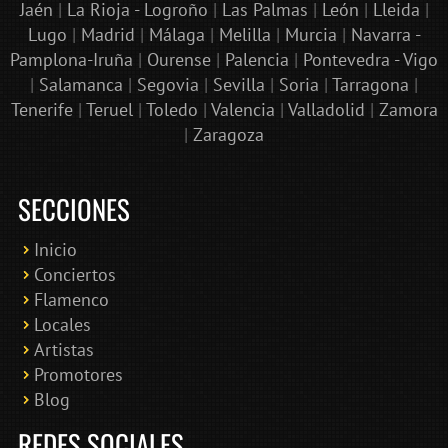
Jaén
|
La Rioja - Logroño
|
Las Palmas
|
León
|
Lleida
|
Lugo
|
Madrid
|
Málaga
|
Melilla
|
Murcia
|
Navarra -
Pamplona-Iruña
|
Ourense
|
Palencia
|
Pontevedra - Vigo
|
Salamanca
|
Segovia
|
Sevilla
|
Soria
|
Tarragona
|
Tenerife
|
Teruel
|
Toledo
|
Valencia
|
Valladolid
|
Zamora
|
Zaragoza
SECCIONES
Inicio
Conciertos
Bololoco · conciertosengranada.es
Flamenco
Online · Te ayudo a encontrar conciertos
Locales
Artistas
Promotores
Blog
REDES SOCIALES