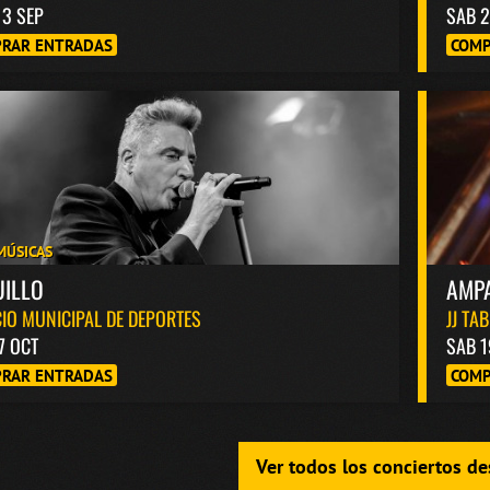
13 SEP
SAB 2
RAR ENTRADAS
COMP
MÚSICAS
UILLO
AMP
IO MUNICIPAL DE DEPORTES
JJ TA
7 OCT
SAB 1
RAR ENTRADAS
COMP
Ver todos los conciertos d