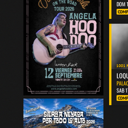
DOM 
COMP
1001 
LOQ
PALAC
SAB 1
COMP