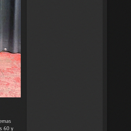
temas
s 60 y