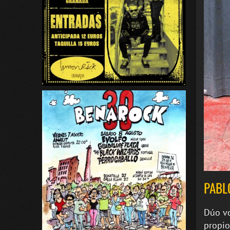
PABL
Dúo vo
propio