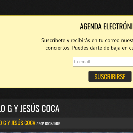
AGENDA ELECTRÓN
Suscríbete y recibirás en tu correo nues
conciertos. Puedes darte de baja en 
O G Y JESÚS COCA
O G Y JESÚS COCA
/ POP-ROCK/INDIE