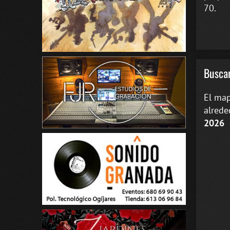
70.
Buscar
El map
alrede
2026