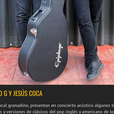
O G Y JESÚS COCA
cal granadino, presentan en concierto acústico algunos 
s y versiones de clásicos del pop inglés y americano de lo