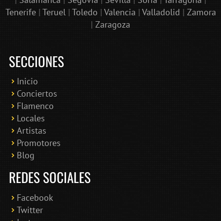
Tenerife
|
Teruel
|
Toledo
|
Valencia
|
Valladolid
|
Zamora
|
Zaragoza
SECCIONES
Inicio
Conciertos
Bololoco · conciertosengranada.es
Flamenco
Online · Te ayudo a encontrar conciertos
Locales
Artistas
Promotores
Blog
REDES SOCIALES
Facebook
Twitter