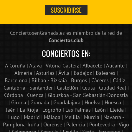
ConciertosenGranada.es es miembro de la red de
Conciertos.club
CONCIERTOS EN:
A Coruña
|
Álava - Vitoria-Gasteiz
|
Albacete
|
Alicante
|
Almería
|
Asturias
|
Ávila
|
Badajoz
|
Baleares
|
Barcelona
|
Bilbao - Bizkaia
|
Burgos
|
Cáceres
|
Cádiz
|
Cantabria - Santander
|
Castellón
|
Ceuta
|
Ciudad Real
|
Córdoba
|
Cuenca
|
Gipuzkoa - San Sebastián-Donostia
|
Girona
|
Granada
|
Guadalajara
|
Huelva
|
Huesca
|
Jaén
|
La Rioja - Logroño
|
Las Palmas
|
León
|
Lleida
|
Lugo
|
Madrid
|
Málaga
|
Melilla
|
Murcia
|
Navarra -
Pamplona-Iruña
|
Ourense
|
Palencia
|
Pontevedra - Vigo
|
Salamanca
|
Segovia
|
Sevilla
|
Soria
|
Tarragona
|