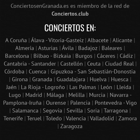
ConciertosenGranada.es es miembro de la red de
Conciertos.club
CONCIERTOS EN:
A Coruña
|
Álava - Vitoria-Gasteiz
|
Albacete
|
Alicante
|
Almería
|
Asturias
|
Ávila
|
Badajoz
|
Baleares
|
Barcelona
|
Bilbao - Bizkaia
|
Burgos
|
Cáceres
|
Cádiz
|
Cantabria - Santander
|
Castellón
|
Ceuta
|
Ciudad Real
|
Córdoba
|
Cuenca
|
Gipuzkoa - San Sebastián-Donostia
|
Girona
|
Granada
|
Guadalajara
|
Huelva
|
Huesca
|
Jaén
|
La Rioja - Logroño
|
Las Palmas
|
León
|
Lleida
|
Lugo
|
Madrid
|
Málaga
|
Melilla
|
Murcia
|
Navarra -
Pamplona-Iruña
|
Ourense
|
Palencia
|
Pontevedra - Vigo
|
Salamanca
|
Segovia
|
Sevilla
|
Soria
|
Tarragona
|
Tenerife
|
Teruel
|
Toledo
|
Valencia
|
Valladolid
|
Zamora
|
Zaragoza