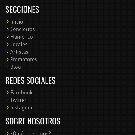
SECCIONES
Inicio
Conciertos
Bololoco · conciertosengranada.es
Flamenco
Online · Te ayudo a encontrar conciertos
Locales
Artistas
Promotores
Blog
REDES SOCIALES
Facebook
Twitter
Instagram
SOBRE NOSOTROS
¿Quiénes somos?