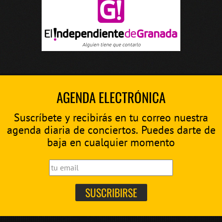
AGENDA ELECTRÓNICA
Suscríbete y recibirás en tu correo nuestra
agenda diaria de conciertos. Puedes darte de
baja en cualquier momento