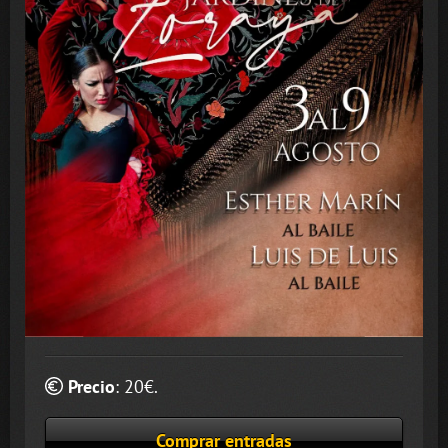
Precio
:
20
€.
Comprar entradas