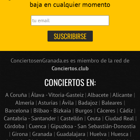
baja en cualquier momento
ConciertosenGranada.es es miembro de la red de
Conciertos.club
CONCIERTOS EN:
A Coruña
|
Álava - Vitoria-Gasteiz
|
Albacete
|
Alicante
|
Almería
|
Asturias
|
Ávila
|
Badajoz
|
Baleares
|
Barcelona
|
Bilbao - Bizkaia
|
Burgos
|
Cáceres
|
Cádiz
|
Cantabria - Santander
|
Castellón
|
Ceuta
|
Ciudad Real
|
Córdoba
|
Cuenca
|
Gipuzkoa - San Sebastián-Donostia
|
Girona
|
Granada
|
Guadalajara
|
Huelva
|
Huesca
|