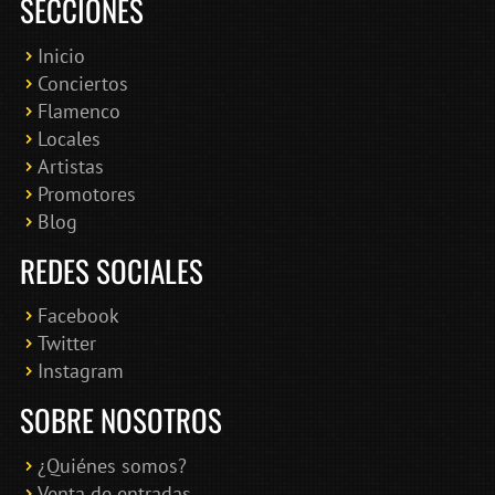
SECCIONES
Inicio
Conciertos
Bololoco · conciertosengranada.es
Flamenco
Online · Te ayudo a encontrar conciertos
Locales
Artistas
Promotores
Blog
REDES SOCIALES
Facebook
Twitter
Instagram
SOBRE NOSOTROS
¿Quiénes somos?
Venta de entradas