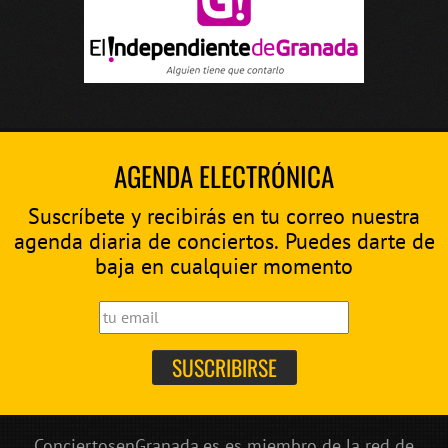
AGENDA ELECTRÓNICA
Suscríbete y recibirás en tu correo nuestra
agenda diaria de conciertos. Puedes darte de
baja en cualquier momento
ConciertosenGranada.es es miembro de la red de