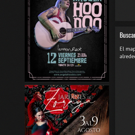
Buscar
El map
alrede