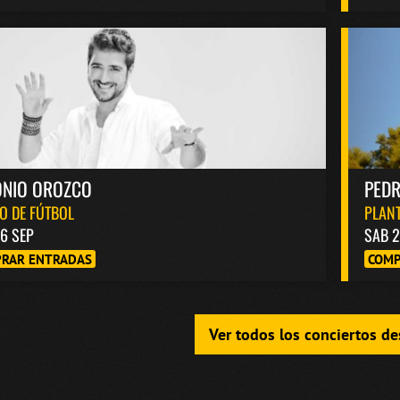
ONIO OROZCO
PED
O DE FÚTBOL
PLANT
6 SEP
SAB 2
RAR ENTRADAS
COMP
Ver todos los conciertos d