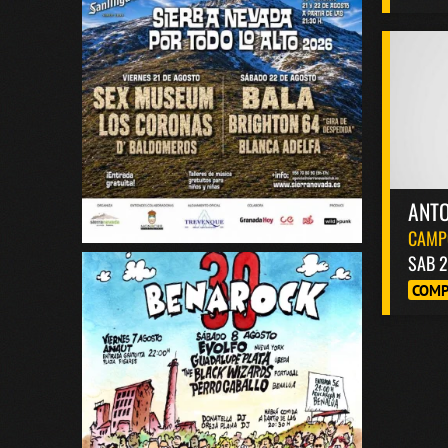
ANT
CAMP
SAB 2
COMP