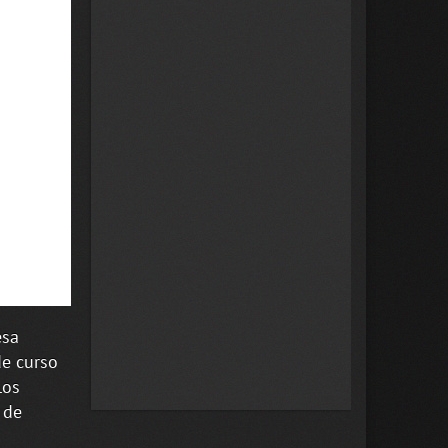
esa
de curso
los
 de