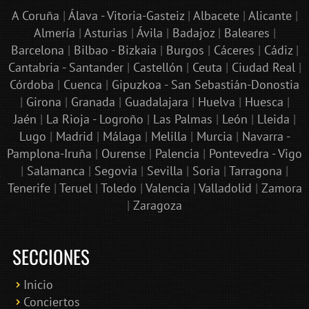
A Coruña
|
Álava - Vitoria-Gasteiz
|
Albacete
|
Alicante
|
Almería
|
Asturias
|
Ávila
|
Badajoz
|
Baleares
|
Barcelona
|
Bilbao - Bizkaia
|
Burgos
|
Cáceres
|
Cádiz
|
Cantabria - Santander
|
Castellón
|
Ceuta
|
Ciudad Real
|
Córdoba
|
Cuenca
|
Gipuzkoa - San Sebastián-Donostia
|
Girona
|
Granada
|
Guadalajara
|
Huelva
|
Huesca
|
Jaén
|
La Rioja - Logroño
|
Las Palmas
|
León
|
Lleida
|
Lugo
|
Madrid
|
Málaga
|
Melilla
|
Murcia
|
Navarra -
Pamplona-Iruña
|
Ourense
|
Palencia
|
Pontevedra - Vigo
|
Salamanca
|
Segovia
|
Sevilla
|
Soria
|
Tarragona
|
Tenerife
|
Teruel
|
Toledo
|
Valencia
|
Valladolid
|
Zamora
|
Zaragoza
SECCIONES
Inicio
Conciertos
Bololoco · conciertosengranada.es