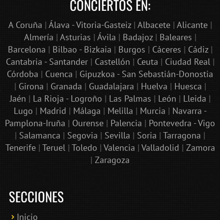
CONCIERTOS EN:
A Coruña
|
Álava - Vitoria-Gasteiz
|
Albacete
|
Alicante
|
Almería
|
Asturias
|
Ávila
|
Badajoz
|
Baleares
|
Barcelona
|
Bilbao - Bizkaia
|
Burgos
|
Cáceres
|
Cádiz
|
Cantabria - Santander
|
Castellón
|
Ceuta
|
Ciudad Real
|
Córdoba
|
Cuenca
|
Gipuzkoa - San Sebastián-Donostia
|
Girona
|
Granada
|
Guadalajara
|
Huelva
|
Huesca
|
Jaén
|
La Rioja - Logroño
|
Las Palmas
|
León
|
Lleida
|
Lugo
|
Madrid
|
Málaga
|
Melilla
|
Murcia
|
Navarra -
Pamplona-Iruña
|
Ourense
|
Palencia
|
Pontevedra - Vigo
|
Salamanca
|
Segovia
|
Sevilla
|
Soria
|
Tarragona
|
Tenerife
|
Teruel
|
Toledo
|
Valencia
|
Valladolid
|
Zamora
|
Zaragoza
SECCIONES
Inicio