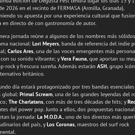
unda edición de Degusta Fest tendrá lugar los días 15 y 
e 2026 en el recinto de FERMASA (Armilla, Granada),
iendo su apuesta por una experiencia cultural que fusio
 en directo de con gastronomía de autor.
mera jornada reúne a algunos de los nombres más sólidos
ama nacional:
Lori Meyers
, banda de referencia del indie 
al;
Carlos Ares
, una de las voces emergentes más persona
, con su sonido vibrante; y
Vera Fauna
, que aportan su me
op-rock y frescura sureña. Además estarán
ASH
, grupo icón
lternativo británico.
undo día estará protagonizado por tres bandas esenciales
 global:
Primal Scream
, una de las grandes leyendas del r
ico;
The Charlatans
, con más de tres décadas de hits; y
Re
ntes del power pop. Junto a ellos, dos propuestas naciona
tan la jornada:
La M.O.D.A.
, uno de los directos más quer
udinarios del país, y
Los Coronas
, maestros del surf rock
mental.