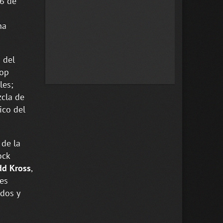
16 de
na
 del
pop
les;
zcla de
ico del
 de la
ock
dd Kross
,
les
idos y