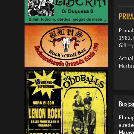
PRIM
Primal
1982, 
Gillesp
Actual
Martin
Buscar
El map
alrede
Maravi