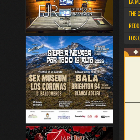
LA M
THE 
REDD
LOS 