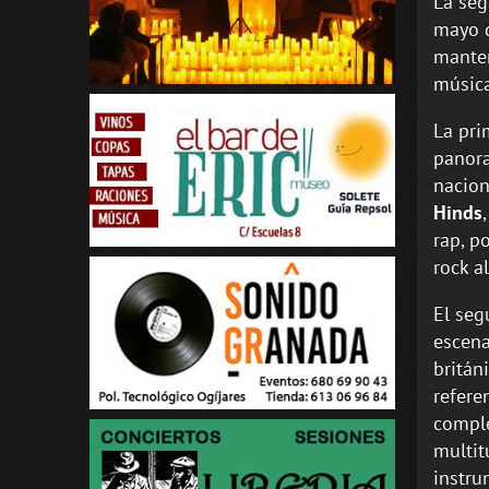
La seg
mayo d
manten
música
La pri
panor
nacion
Hinds
rap, p
rock a
El seg
escena
britán
refere
comple
multit
instru