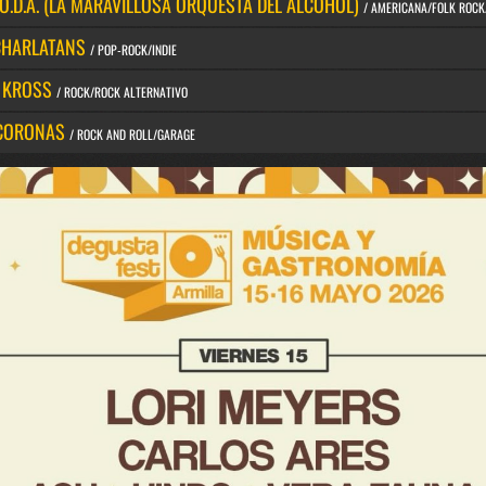
.O.D.A. (LA MARAVILLOSA ORQUESTA DEL ALCOHOL)
/ AMERICANA/FOLK ROC
CHARLATANS
/ POP-ROCK/INDIE
 KROSS
/ ROCK/ROCK ALTERNATIVO
CORONAS
/ ROCK AND ROLL/GARAGE