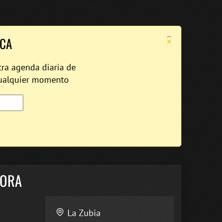
×
ICA
tra agenda diaria de
cualquier momento
ÑORA
La Zubia