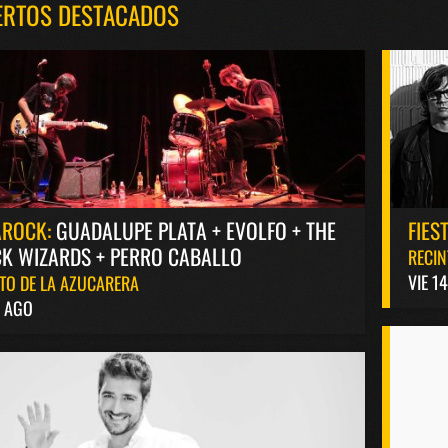
ERTOS DESTACADOS
AROCK:
GUADALUPE PLATA + EVOLFO + THE
FIES
K WIZARDS + PERRO CABALLO
RECIN
VIE 1
TO DE LA AZUCARERA
8 AGO