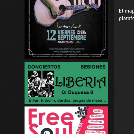
El map
plataf